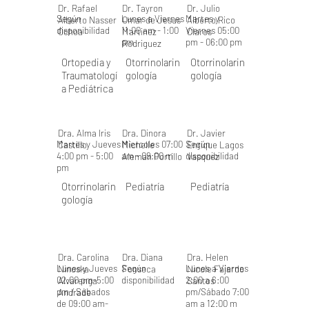
Dr. Rafael
Dr. Tayron
Dr. Julio
Según
Lunes a Viernes
Martes y
Alberto Nasser
Omar de Jesus
Alberto Rico
disponibilidad
11:00 am - 1:00
Viernes 05:00
Ochoa
Martinez
Claros
pm
pm - 06:00 pm
Rodriguez
Ortopedia y
Otorrinolarin
Otorrinolarin
Traumatologí
gología
gología
a Pediátrica
Dra. Alma Iris
Dra. Dinora
Dr. Javier
Martes y Jueves
Miercoles 07:00
Según
Castillo
Michelle
Enrique Lagos
4:00 pm - 5:00
am - 09:00 m
disponibilidad
Aleman Portillo
Vasquez
pm
Otorrinolarin
Pediatría
Pediatría
gología
Dra. Carolina
Dra. Diana
Dra. Helen
Lunes y Jueves
Según
Lunes a Viernes
Ninoska
Fonseca
Nicole Fajardo
02:00 pm-5:00
disponibilidad
2:00 a 6:00
Alvarenga
Santos
pm / Sábados
pm/Sábado 7:00
Andrade
de 09:00 am-
am a 12:00 m