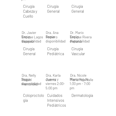
Cirugía
Cirugía
Cirugía
Cabeza y
General
General
Cuello
Dr. Javier
Dra. Ana
Dr. Mario
Segun
Según
Según
Enrique Lagos
Romero
Enrique Rivera
disponibilidad
disponibilidad
disponibilidad
Vasquez
Peñalva
Cirugía
Cirugía
Cirugía
General
Pediátrica
Vascular
Dra. Nelly
Dra. Karla
Dra. Nicole
Según
Jueves y
Miercoles de
Raquel
Guerra
Marie Yuja Valle
disponibilidad
viernes 2:00-
1:30 pm - 7:00
Hernández
5:00 pm
pm
Coloproctolo
Cuidados
Dermatología
gía
Intensivos
Pediátricos