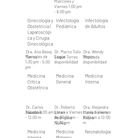
Miércoles y
Viernes 1:00 pm
- 6:00 pm
Ginecología y
Infectología
Infectología
Obstetricia |
Pediátrica
de Adultos
Laparoscópi
ca y Cirugía
Ginecológica
Dra. Ana Bessy
Dr. Marco Tulio
Dra. Wendy
Miercoles de
Según
Según
Torres
Luque Torres
Moncada
1:30 pm - 5:00
disponibilidad
disponibilidad
pm
Medicina
Medicina
Medicina
Crítica
General
Interna
Obstétrica
Dr. Carlos
Dr. Roberto
Dra. Alejandra
Sábado 8:00 am
Lunes a Viernes
Lunes a Viernes
Raudales
Efrain
María Ferrera
- 12:00 m
de 07:00 am -
8:00 am a 12:00
Rodriguez
Reyes
12:30 pm
m
Nuñez
Medicina
Medicina
Neonatología
Interna
Materno