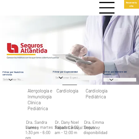
Reserva tu
cita
Filtrar por Especialidad
Filtrar por Nombre del
Filtrar por Nuestros
médico
servicios
Alergología e
Cardiología
Cardiología
Inmunología
Pediátrica
Clínica
Pediátrica
Dra. Sandra
Dr. Dany Noel
Dra. Emma
Lunes y martes
Sábados 9:00
Segun
Ramos
Rapalo Carbajal
Gonzalez
1:30 pm - 6:00
am - 12:00 m
disponibilidad
pm