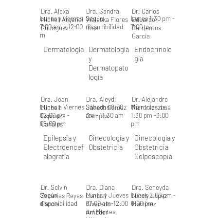
Dra. Alexa
Dra. Sandra
Dr. Carlos
Lunes y viernes
Según
Lunes 1:30 pm -
Michell Argeñal
Waleska Flores
Eduardo
7:00 am a 12:00
disponibilidad
7:00 pm
Rodríguez
Irías
Barrientos
m
García
Dermatología
Dermatología
Endocrinolo
y
gía
Dermatopato
logía
Dra. Joan
Dra. Aleydi
Dr. Alejandro
Lunes a Viernes
Sábados 8:00
Miercoles de
Michell
Janeth Gomez
Ramirez Izcoa
02:00 pm -
am - 11:30 am
1:30 pm -3:00
Espinoza
Campos
06:00 pm
pm
Canales
Epilepsia y
Ginecología y
Ginecología y
Electroencef
Obstetricia
Obstetricia
alografía
Colposcopia
Dr. Selvin
Dra. Diana
Dra. Seneyda
Según
Lunes y Jueves
Lunes 2:00 pm -
Zacarías Reyes
Marisol
Nicoly Lopez
disponibilidad
07:00 am-12:00
6:00 pm
García
Alvarado
Martinez
m / Martes,
Amador