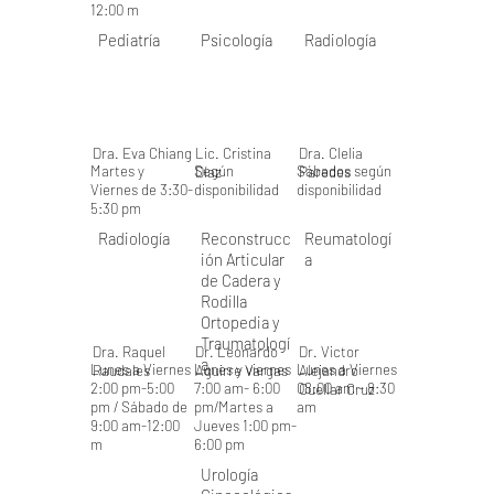
12:00 m
Pediatría
Psicología
Radiología
Dra. Eva Chiang
Lic. Cristina
Dra. Clelia
Martes y
Según
Sábados según
Díaz
Paredes
Viernes de 3:30-
disponibilidad
disponibilidad
5:30 pm
Radiología
Reconstrucc
Reumatologí
ión Articular
a
de Cadera y
Rodilla
Ortopedia y
Traumatologí
Dra. Raquel
Dr. Leonardo
Dr. Victor
a
Lunes a Viernes
Lunes y viernes
Lunes a Viernes
Raudales
Aguirre Vargas
Alejandro
2:00 pm-5:00
7:00 am- 6:00
08:00 am - 8:30
Cuellar Cruz
pm / Sábado de
pm/Martes a
am
9:00 am-12:00
Jueves 1:00 pm-
m
6:00 pm
Urología