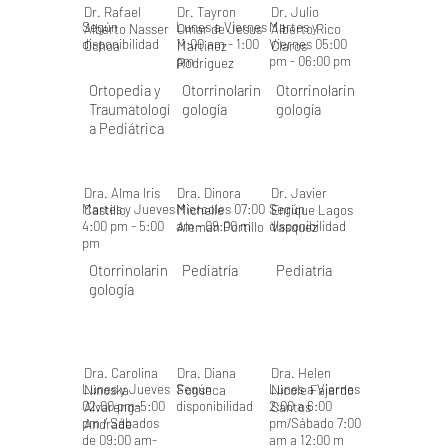
Dr. Rafael
Dr. Tayron
Dr. Julio
Según
Lunes a Viernes
Martes y
Alberto Nasser
Omar de Jesus
Alberto Rico
disponibilidad
11:00 am - 1:00
Viernes 05:00
Ochoa
Martinez
Claros
pm
pm - 06:00 pm
Rodriguez
Ortopedia y
Otorrinolarin
Otorrinolarin
Traumatologí
gología
gología
a Pediátrica
Dra. Alma Iris
Dra. Dinora
Dr. Javier
Martes y Jueves
Miercoles 07:00
Según
Castillo
Michelle
Enrique Lagos
4:00 pm - 5:00
am - 09:00 m
disponibilidad
Aleman Portillo
Vasquez
pm
Otorrinolarin
Pediatría
Pediatría
gología
Dra. Carolina
Dra. Diana
Dra. Helen
Lunes y Jueves
Según
Lunes a Viernes
Ninoska
Fonseca
Nicole Fajardo
02:00 pm-5:00
disponibilidad
2:00 a 6:00
Alvarenga
Santos
pm / Sábados
pm/Sábado 7:00
Andrade
de 09:00 am-
am a 12:00 m