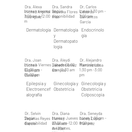
Dra. Alexa
Dra. Sandra
Dr. Carlos
Lunes y viernes
Según
Lunes 1:30 pm -
Michell Argeñal
Waleska Flores
Eduardo
7:00 am a 12:00
disponibilidad
7:00 pm
Rodríguez
Irías
Barrientos
m
García
Dermatología
Dermatología
Endocrinolo
y
gía
Dermatopato
logía
Dra. Joan
Dra. Aleydi
Dr. Alejandro
Lunes a Viernes
Sábados 8:00
Miercoles de
Michell
Janeth Gomez
Ramirez Izcoa
02:00 pm -
am - 11:30 am
1:30 pm -3:00
Espinoza
Campos
06:00 pm
pm
Canales
Epilepsia y
Ginecología y
Ginecología y
Electroencef
Obstetricia
Obstetricia
alografía
Colposcopia
Dr. Selvin
Dra. Diana
Dra. Seneyda
Según
Lunes y Jueves
Lunes 2:00 pm -
Zacarías Reyes
Marisol
Nicoly Lopez
disponibilidad
07:00 am-12:00
6:00 pm
García
Alvarado
Martinez
m / Martes,
Amador