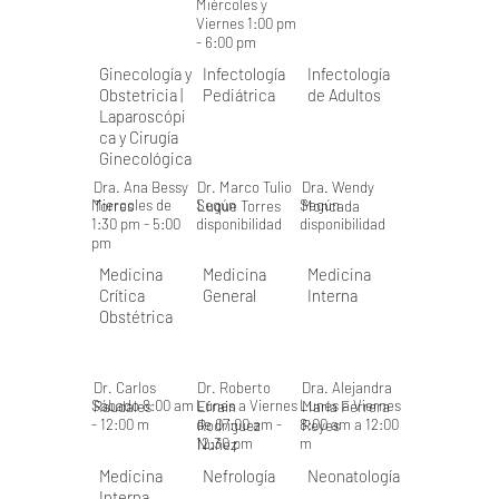
Miércoles y
Viernes 1:00 pm
- 6:00 pm
Ginecología y
Infectología
Infectología
Obstetricia |
Pediátrica
de Adultos
Laparoscópi
ca y Cirugía
Ginecológica
Dra. Ana Bessy
Dr. Marco Tulio
Dra. Wendy
Miercoles de
Según
Según
Torres
Luque Torres
Moncada
1:30 pm - 5:00
disponibilidad
disponibilidad
pm
Medicina
Medicina
Medicina
Crítica
General
Interna
Obstétrica
Dr. Carlos
Dr. Roberto
Dra. Alejandra
Sábado 8:00 am
Lunes a Viernes
Lunes a Viernes
Raudales
Efrain
María Ferrera
- 12:00 m
de 07:00 am -
8:00 am a 12:00
Rodriguez
Reyes
12:30 pm
m
Nuñez
Medicina
Nefrología
Neonatología
Interna