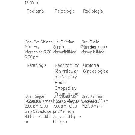
12:00 m
Pediatría
Psicología
Radiología
Dra. Eva Chiang
Lic. Cristina
Dra. Clelia
Martes y
Según
Sábados según
Díaz
Paredes
Viernes de 3:30-
disponibilidad
disponibilidad
5:30 pm
Radiología
Reconstrucc
Urología
ión Articular
Ginecológica
de Cadera y
Rodilla
Ortopedia y
Traumatologí
Dra. Raquel
Dr. Leonardo
Dra. Kerima
a
Lunes a Viernes
Lunes y viernes
Viernes 9:30 am
Raudales
Aguirre Vargas
Lessandra
2:00 pm-5:00
7:00 am- 6:00
- 12:00 m
Meza Torres
pm / Sábado de
pm/Martes a
9:00 am-12:00
Jueves 1:00 pm-
m
6:00 pm