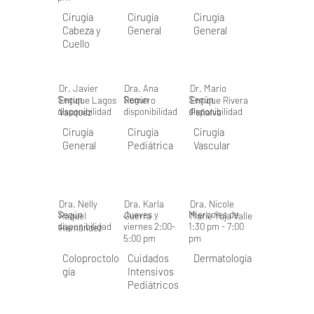
Cirugía
Cirugía
Cirugía
Cabeza y
General
General
Cuello
Dr. Javier
Dra. Ana
Dr. Mario
Segun
Según
Según
Enrique Lagos
Romero
Enrique Rivera
disponibilidad
disponibilidad
disponibilidad
Vasquez
Peñalva
Cirugía
Cirugía
Cirugía
General
Pediátrica
Vascular
Dra. Nelly
Dra. Karla
Dra. Nicole
Según
Jueves y
Miercoles de
Raquel
Guerra
Marie Yuja Valle
disponibilidad
viernes 2:00-
1:30 pm - 7:00
Hernández
5:00 pm
pm
Coloproctolo
Cuidados
Dermatología
gía
Intensivos
Pediátricos