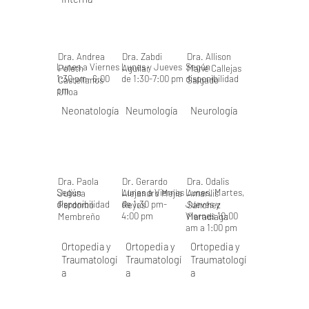
Dra. Andrea
Dra. Zabdi
Dra. Allison
Lunes a Viernes
Lunes y Jueves
Según
Poleth
Aguilar
Marie Callejas
1:30 pm- 6:00
de 1:30-7:00 pm
disponibilidad
Castellanos
Salgado
pm
Ulloa
Neonatología
Neumología
Neurología
Dra. Paola
Dr. Gerardo
Dra. Odalis
Según
Lunes a Viernes
Lunes, Martes,
Julissa
Alejandro Mejia
Amarilis
disponibilidad
de 1:30 pm-
Jueves y
Perdomo
Reyes
Sánchez
4:00 pm
Viernes 10:00
Membreño
Maradiaga
am a 1:00 pm
Ortopedia y
Ortopedia y
Ortopedia y
Traumatologí
Traumatologí
Traumatologí
a
a
a