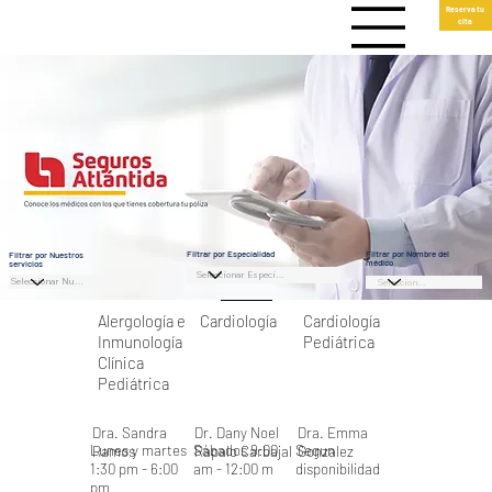
Reserva tu
cita
Filtrar por Especialidad
Filtrar por Nombre del
Filtrar por Nuestros
médico
servicios
Alergología e
Cardiología
Cardiología
Inmunología
Pediátrica
Clínica
Pediátrica
Dra. Sandra
Dr. Dany Noel
Dra. Emma
Lunes y martes
Sábados 9:00
Segun
Ramos
Rapalo Carbajal
Gonzalez
1:30 pm - 6:00
am - 12:00 m
disponibilidad
pm