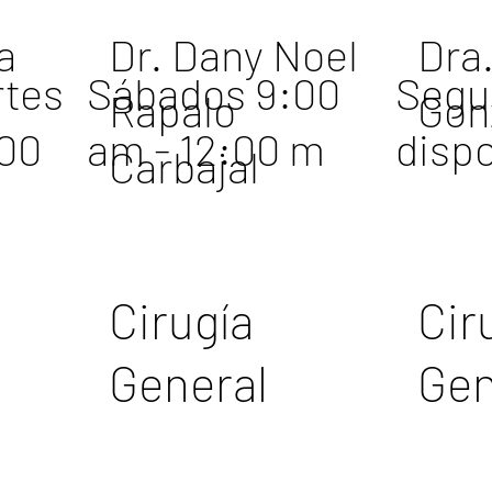
a
Dr. Dany Noel
Dra
rtes
Sábados 9:00
Segu
Rapalo
Gon
:00
am - 12:00 m
dispo
Carbajal
Cirugía
Cir
General
Gen