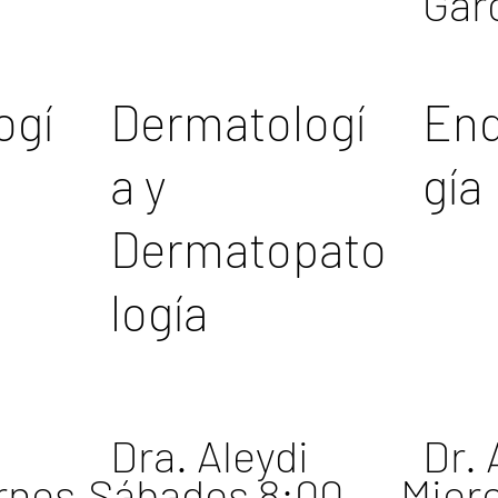
Gar
ogí
Dermatologí
End
a y
gía
Dermatopato
logía
Dra. Aleydi
Dr. 
rnes
Sábados 8:00
Mier