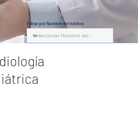
Filtrar por Nombre del médico
diología
iátrica