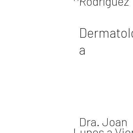
Rodríguez
Dermatol
a
Dra. Joan
Lunes a Vie