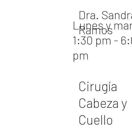
Dra. Sandr
Lunes y ma
Ramos
1:30 pm - 6
pm
Cirugía
Cabeza y
Cuello