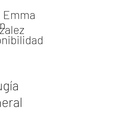
. Emma
n
zalez
nibilidad
ugía
eral