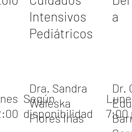
Intensivos
a
Pediátricos
Dra. Sandra
Dr. 
rnes
Según
Lune
Waleska
Edu
2:00
disponibilidad
7:00
Flores Irías
Bar