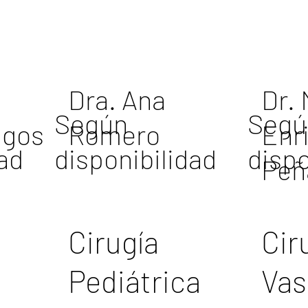
Dra. Ana
Dr. 
Según
Segú
agos
Romero
Enr
dad
disponibilidad
dispo
Peñ
Cirugía
Cir
Pediátrica
Vas