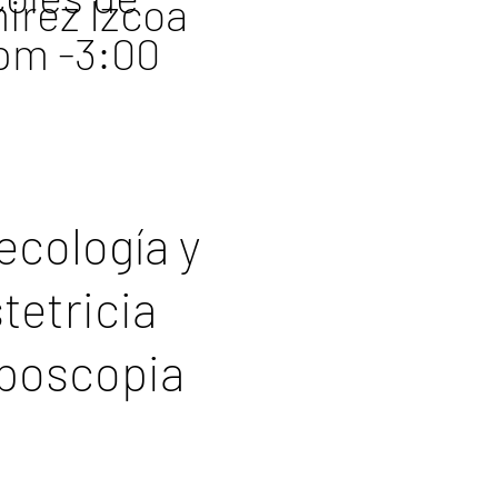
irez Izcoa
 pm -3:00
ecología y
tetricia
poscopia