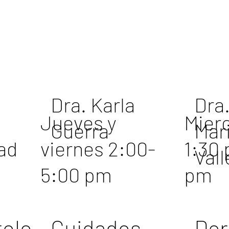
Dra. Karla
Dra.
Jueves y
Mier
Guerra
Mar
dad
viernes 2:00-
1:30 
z
Vall
5:00 pm
pm
tolo
Cuidados
Der