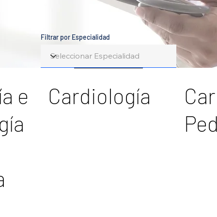
Filtrar por Especialidad
ía e
Cardiología
Car
gía
Ped
a