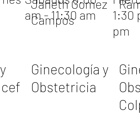
Janeth Gomez
Ram
am - 11:30 am
1:30
Campos
pm
 y
Ginecología y
Gin
ncef
Obstetricia
Obs
Col