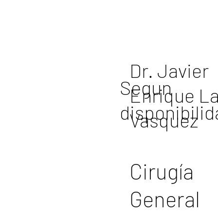
Dr. Javier
Segun
Enrique L
disponibili
Vasquez
Cirugía
General