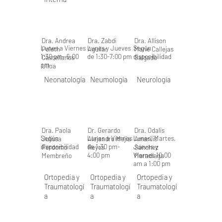
Dra. Andrea
Dra. Zabdi
Dra. Allison
Lunes a Viernes
Lunes y Jueves
Según
Poleth
Aguilar
Marie Callejas
1:30 pm- 6:00
de 1:30-7:00 pm
disponibilidad
Castellanos
Salgado
pm
Ulloa
Neonatología
Neumología
Neurología
Dra. Paola
Dr. Gerardo
Dra. Odalis
Según
Lunes a Viernes
Lunes, Martes,
Julissa
Alejandro Mejia
Amarilis
disponibilidad
de 1:30 pm-
Jueves y
Perdomo
Reyes
Sánchez
4:00 pm
Viernes 10:00
Membreño
Maradiaga
am a 1:00 pm
Ortopedia y
Ortopedia y
Ortopedia y
Traumatologí
Traumatologí
Traumatologí
a
a
a