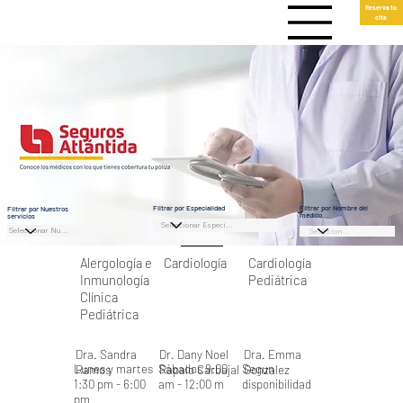
Reserva tu
cita
Filtrar por Especialidad
Filtrar por Nombre del
Filtrar por Nuestros
médico
servicios
Alergología e
Cardiología
Cardiología
Inmunología
Pediátrica
Clínica
Pediátrica
Dra. Sandra
Dr. Dany Noel
Dra. Emma
Lunes y martes
Sábados 9:00
Segun
Ramos
Rapalo Carbajal
Gonzalez
1:30 pm - 6:00
am - 12:00 m
disponibilidad
pm