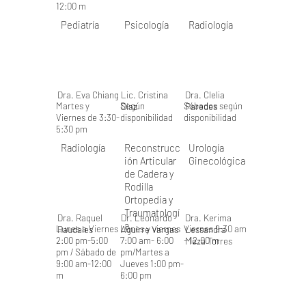
12:00 m
Pediatría
Psicología
Radiología
Dra. Eva Chiang
Lic. Cristina
Dra. Clelia
Martes y
Según
Sábados según
Díaz
Paredes
Viernes de 3:30-
disponibilidad
disponibilidad
5:30 pm
Radiología
Reconstrucc
Urología
ión Articular
Ginecológica
de Cadera y
Rodilla
Ortopedia y
Traumatologí
Dra. Raquel
Dr. Leonardo
Dra. Kerima
a
Lunes a Viernes
Lunes y viernes
Viernes 9:30 am
Raudales
Aguirre Vargas
Lessandra
2:00 pm-5:00
7:00 am- 6:00
- 12:00 m
Meza Torres
pm / Sábado de
pm/Martes a
9:00 am-12:00
Jueves 1:00 pm-
m
6:00 pm