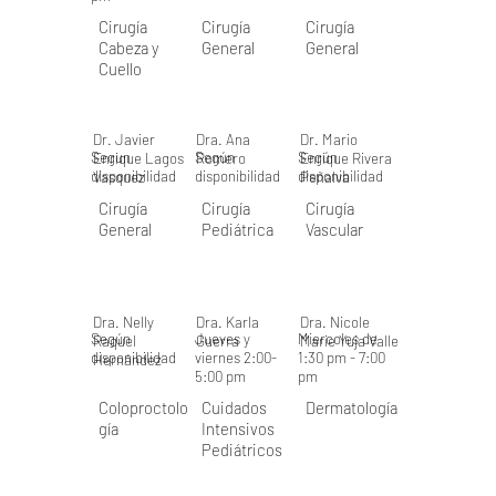
Cirugía
Cirugía
Cirugía
Cabeza y
General
General
Cuello
Dr. Javier
Dra. Ana
Dr. Mario
Segun
Según
Según
Enrique Lagos
Romero
Enrique Rivera
disponibilidad
disponibilidad
disponibilidad
Vasquez
Peñalva
Cirugía
Cirugía
Cirugía
General
Pediátrica
Vascular
Dra. Nelly
Dra. Karla
Dra. Nicole
Según
Jueves y
Miercoles de
Raquel
Guerra
Marie Yuja Valle
disponibilidad
viernes 2:00-
1:30 pm - 7:00
Hernández
5:00 pm
pm
Coloproctolo
Cuidados
Dermatología
gía
Intensivos
Pediátricos