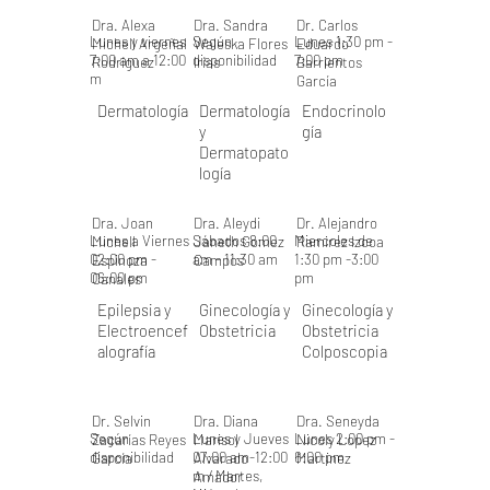
Dra. Alexa
Dra. Sandra
Dr. Carlos
Lunes y viernes
Según
Lunes 1:30 pm -
Michell Argeñal
Waleska Flores
Eduardo
7:00 am a 12:00
disponibilidad
7:00 pm
Rodríguez
Irías
Barrientos
m
García
Dermatología
Dermatología
Endocrinolo
y
gía
Dermatopato
logía
Dra. Joan
Dra. Aleydi
Dr. Alejandro
Lunes a Viernes
Sábados 8:00
Miercoles de
Michell
Janeth Gomez
Ramirez Izcoa
02:00 pm -
am - 11:30 am
1:30 pm -3:00
Espinoza
Campos
06:00 pm
pm
Canales
Epilepsia y
Ginecología y
Ginecología y
Electroencef
Obstetricia
Obstetricia
alografía
Colposcopia
Dr. Selvin
Dra. Diana
Dra. Seneyda
Según
Lunes y Jueves
Lunes 2:00 pm -
Zacarías Reyes
Marisol
Nicoly Lopez
disponibilidad
07:00 am-12:00
6:00 pm
García
Alvarado
Martinez
m / Martes,
Amador