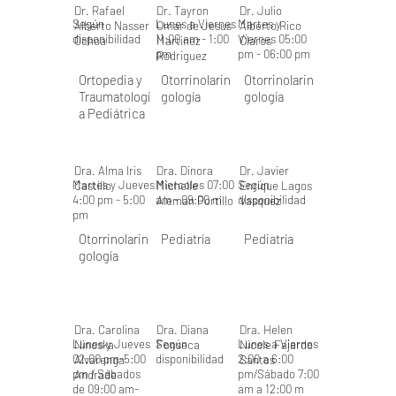
Dr. Rafael
Dr. Tayron
Dr. Julio
Según
Lunes a Viernes
Martes y
Alberto Nasser
Omar de Jesus
Alberto Rico
disponibilidad
11:00 am - 1:00
Viernes 05:00
Ochoa
Martinez
Claros
pm
pm - 06:00 pm
Rodriguez
Ortopedia y
Otorrinolarin
Otorrinolarin
Traumatologí
gología
gología
a Pediátrica
Dra. Alma Iris
Dra. Dinora
Dr. Javier
Martes y Jueves
Miercoles 07:00
Según
Castillo
Michelle
Enrique Lagos
4:00 pm - 5:00
am - 09:00 m
disponibilidad
Aleman Portillo
Vasquez
pm
Otorrinolarin
Pediatría
Pediatría
gología
Dra. Carolina
Dra. Diana
Dra. Helen
Lunes y Jueves
Según
Lunes a Viernes
Ninoska
Fonseca
Nicole Fajardo
02:00 pm-5:00
disponibilidad
2:00 a 6:00
Alvarenga
Santos
pm / Sábados
pm/Sábado 7:00
Andrade
de 09:00 am-
am a 12:00 m