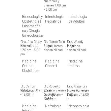
Miércoles y
Viernes 1:00 pm
- 6:00 pm
Ginecología y
Infectología
Infectología
Obstetricia |
Pediátrica
de Adultos
Laparoscópi
ca y Cirugía
Ginecológica
Dra. Ana Bessy
Dr. Marco Tulio
Dra. Wendy
Miercoles de
Según
Según
Torres
Luque Torres
Moncada
1:30 pm - 5:00
disponibilidad
disponibilidad
pm
Medicina
Medicina
Medicina
Crítica
General
Interna
Obstétrica
Dr. Carlos
Dr. Roberto
Dra. Alejandra
Sábado 8:00 am
Lunes a Viernes
Lunes a Viernes
Raudales
Efrain
María Ferrera
- 12:00 m
de 07:00 am -
8:00 am a 12:00
Rodriguez
Reyes
12:30 pm
m
Nuñez
Medicina
Nefrología
Neonatología
Interna